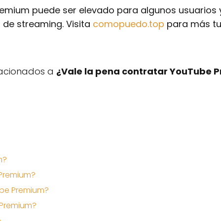
remium puede ser elevado para algunos usuarios 
 de streaming. Visita
comopuedo.top
para más tut
elacionados a
¿Vale la pena contratar YouTube 
m?
 Premium?
ube Premium?
 Premium?
m